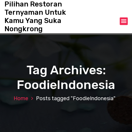
Pilihan Restoran
S
k
Ternyaman Untuk
i
Kamu Yang Suka
p
Nongkrong
t
o
c
o
n
t
Tag Archives:
e
n
FoodieIndonesia
t
Home
Posts tagged "FoodieIndonesia"